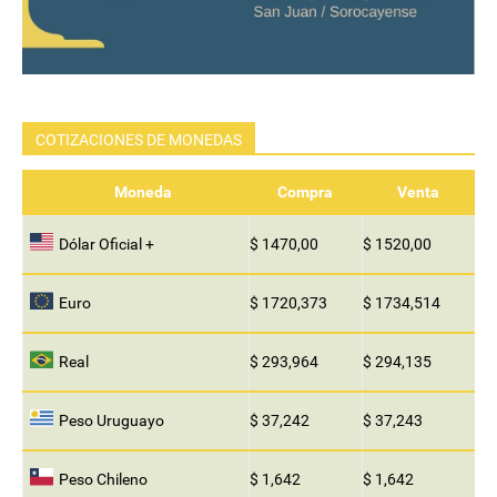
COTIZACIONES DE MONEDAS
Moneda
Compra
Venta
Dólar Oficial +
$ 1470,00
$ 1520,00
Euro
$ 1720,373
$ 1734,514
Real
$ 293,964
$ 294,135
Peso Uruguayo
$ 37,242
$ 37,243
Peso Chileno
$ 1,642
$ 1,642