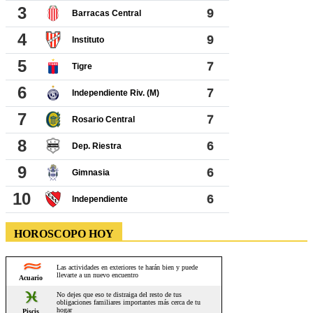
a Calingasta con su gente, todos los días.
SÍGUENOS
INICIO
¿QUIENES SOMOS?
CONTACTO
© COPYRIGHT 2012 - 2026 - EL SOL DE CALINGASTA | PROPIEDAD DE LUCIA
SABRINA TORO GOMEZ