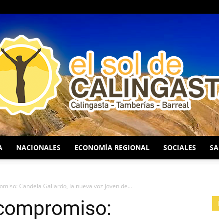
A
NACIONALES
ECONOMÍA REGIONAL
SOCIALES
SA
EL
omiso: Candela Gallardo, la nueva voz joven de...
 compromiso: