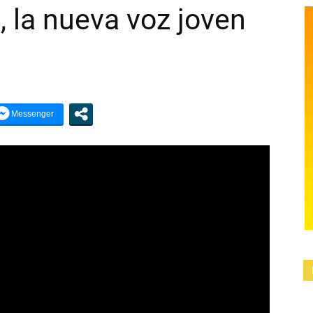
, la nueva voz joven
SOL
DE
CALINGASTA