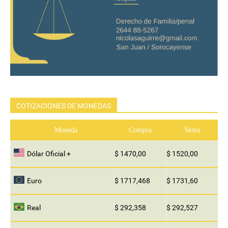
COTIZACIONES DE MONEDAS
Moneda
Compra
Venta
Dólar Oficial +
$ 1470,00
$ 1520,00
Euro
$ 1717,468
$ 1731,60
Real
$ 292,358
$ 292,527