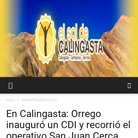
EL
Inicio
DEPARTAMENTALES
En Calingasta: Orrego
SOL
inauguró un CDI y recorrió el
operativo San Juan Cerca