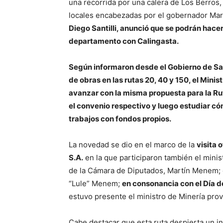
una recorrida por una calera de Los Berros,
locales encabezadas por el gobernador Marce
Diego Santilli, anunció que se podrán hacer
departamento con Calingasta.
Según informaron desde el Gobierno de San
de obras en las rutas 20, 40 y 150, el Minis
avanzar con la misma propuesta para la Rut
el convenio respectivo y luego estudiar cóm
trabajos con fondos propios.
La novedad se dio en el marco de la
visita 
S.A.
en la que participaron también el minis
de la Cámara de Diputados, Martín Menem; e
“Lule” Menem;
en consonancia con el Día de
estuvo presente el ministro de Minería prov
Cabe destacar que esta ruta despierta un in