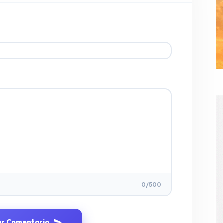
0
/500
ar Comentario