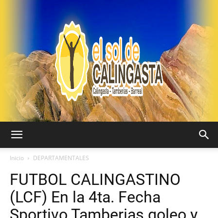
EL
Inicio
DEPARTAMENTALES
FUTBOL CALINGASTINO
SOL
(LCF) En la 4ta. Fecha
Sportivo Tamberias goleo y