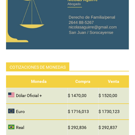
COTIZACIONES DE MONEDAS
Moneda
Compra
Venta
Dólar Oficial +
$ 1470,00
$ 1520,00
Euro
$ 1716,013
$ 1730,123
Real
$ 292,836
$ 292,837