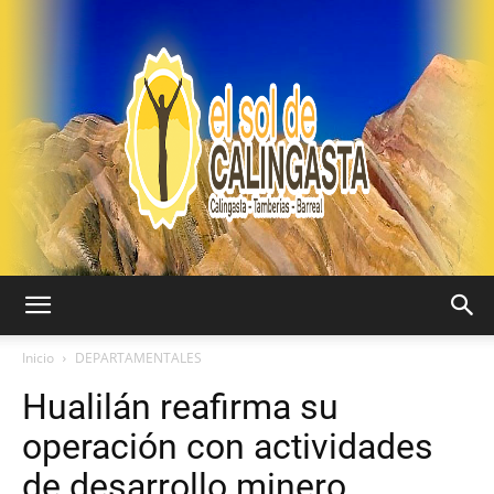
EL
Inicio
DEPARTAMENTALES
Hualilán reafirma su
SOL
operación con actividades
de desarrollo minero