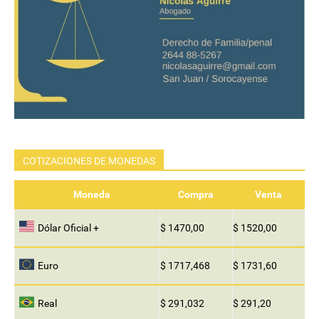
COTIZACIONES DE MONEDAS
Moneda
Compra
Venta
Dólar Oficial +
$ 1470,00
$ 1520,00
Euro
$ 1717,468
$ 1731,60
Real
$ 291,032
$ 291,20